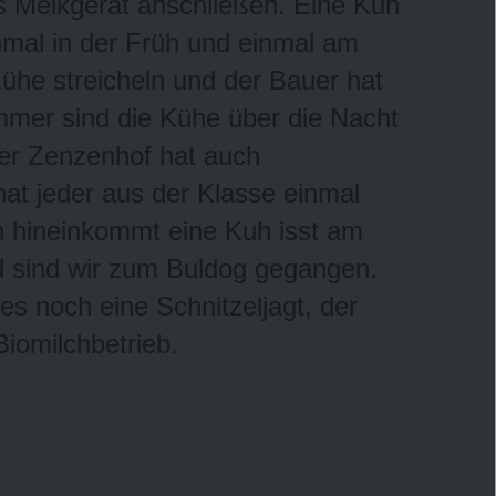
 Melkgerät anschließen. Eine Kuh
nmal in der Früh und einmal am
Kühe streicheln und der Bauer hat
mmer sind die Kühe über die Nacht
Der Zenzenhof hat auch
at jeder aus der Klasse einmal
n hineinkommt eine Kuh isst am
d sind wir zum Buldog gegangen.
es noch eine Schnitzeljagt, der
Biomilchbetrieb.