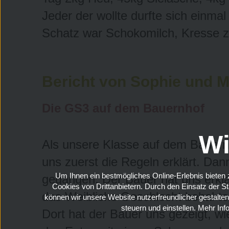
Jeder der wollte durfte sich einma
Schatz war Schokomilch, Kresse z
Bericht von Sophie und 
Die GS3 auf dem Bauernhof
Wi
Als unsere Klasse auf dem Bauern
uns zuerst die Regeln erklärt. Dan
Um Ihnen ein bestmögliches Online-Erlebnis bieten z
gegangen. Der Bauer hat uns erklär
Cookies von Drittanbietern. Durch den Einsatz der S
das Weibliche Geschlecht behal-t
können wir unsere Website nutzerfreundlicher gestalten
steuern und einstellen. Mehr In
Dort hat der Bauer uns gezeigt, w