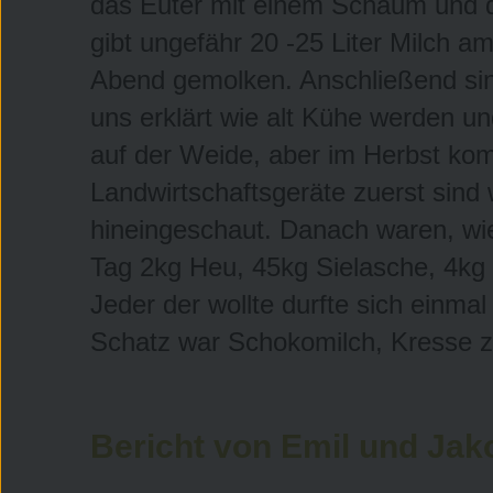
das Euter mit einem Schaum und d
gibt ungefähr 20 -25 Liter Milch 
Abend gemolken. Anschließend sind 
uns erklärt wie alt Kühe werden 
auf der Weide, aber im Herbst ko
Landwirtschaftsgeräte zuerst sind
hineingeschaut. Danach waren, wi
Tag 2kg Heu, 45kg Sielasche, 4kg 
Jeder der wollte durfte sich einma
Schatz war Schokomilch, Kresse z
Bericht von Emil und Jak