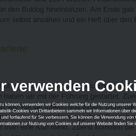
l in den Buldog hineinsetzen. Am Ende gab 
um selbst ansähen und ein Heft über den 
Marlene
r verwenden Cook
hof versammelt war, (der Bauernhof heißt 
n haben wir mit der Führung gestartet. Zue
u können, verwenden wir Cookies welche für die Nutzung unserer Webs
t wie viel sie trinken und essen. Dann ha
tatistik-Cookies von Drittanbietern sammeln wir Informationen über 
en und das Männliche weggeben. Danach sin
 und fortlaufend für Sie verbessern. Sie können die Verwendung von 
formationen zur Nutzung von Cookies auf unserer Website finden Sie 
ie man eine Kuh melkt. Zuerst kommen die 