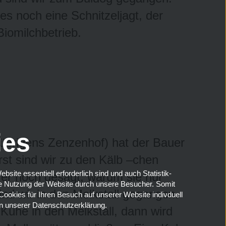
es noch eine Schnitzeljagt, der
Biomilchbetrieb.
ies
übrigens Zenzenhof) hat der Bauer
rst sind wir zu den Kälb –chen
ite essentiell erforderlich sind und auch Statistik-
t er noch gesagt, warum sie nur
die Nutzung der Website durch unsere Besucher. Somit
d wir in den Melkstall gegangen.
Cookies für Ihren Besuch auf unserer Website indivduell
in unserer Datenschutzerklärung.
Kühe in den Melkstall, dann wird