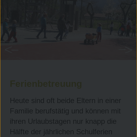
Ferienbetreuung
Heute sind oft beide Eltern in einer
Familie berufstätig und können mit
ihren Urlaubstagen nur knapp die
Hälfte der jährlichen Schulferien