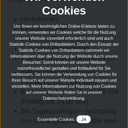
Cookies
Herbstferien
Um Ihnen ein bestmögliches Online-Erlebnis bieten zu
Faschingsferien
können, verwenden wir Cookies welche für die Nutzung
1. Woche Osterferien
unserer Website essentiell erforderlich sind und auch
Statistik-Cookies von Drittanbietern. Durch den Einsatz der
1. Woche Pfingstferien
Statistik-Cookies von Drittanbietern sammeln wir
Informationen über die Nutzung der Website durch unsere
1. und 2. Woche Sommerferien
Besucher. Somit können wir unsere Website
nutzerfreundlicher gestalten und fortlaufend für Sie
Betreuungstage: Montag—
verbessern. Sie können die Verwendung von Cookies für
Ihren Besuch auf unserer Website indivduell steuern und
Freitag (außer Feiertage)
einstellen. Mehr Informationen zur Nutzung von Cookies
Betreuungszeit: 7.30 - 16.00 Uhr
auf unserer Website finden Sie in unserer
Datenschutzerklärung.
(Freitag bis 14.00 Uhr)
Bei Tagesausflügen - rechtzeitig
Essentielle Cookies:
JA
von uns angekündigt - bitte eine