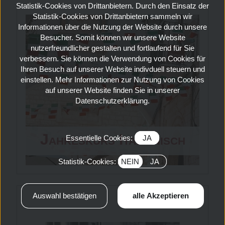
verpflichtenden
Statistik-Cookies von Drittanbietern. Durch den Einsatz der
Statistik-Cookies von Drittanbietern sammeln wir
Unterricht am Dienstag
Informationen über die Nutzung der Website durch unsere
und Donnerstag in der
Besucher. Somit können wir unsere Website
nutzerfreundlicher gestalten und fortlaufend für Sie
Klasse. Zwei weitere
verbessern. Sie können die Verwendung von Cookies für
Ihren Besuch auf unserer Website indivduell steuern und
Nachmittage können
einstellen. Mehr Informationen zur Nutzung von Cookies
zusätzlich gebucht
auf unserer Website finden Sie in unserer
Datenschutzerklärung.
werden.
Die
Oberstufe 10
hat
Jahreskurs Italienisch
Essentielle Cookies:
JA
verpflichtenden
Unterricht am Montag
Statistik-Cookies:
NEIN
JA
und am Dienstag in der
Klasse. Zwei weitere
Nachmittage können