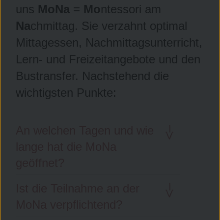
uns
MoNa
=
Mo
ntessori am
Na
chmittag. Sie verzahnt optimal
Mittagessen, Nachmittagsunterricht,
Lern- und Freizeitangebote und den
Bustransfer. Nachstehend die
wichtigsten Punkte:
An welchen Tagen und wie
lange hat die MoNa
geöffnet?
Ist die Teilnahme an der
Die MoNa hat verlässlich
MoNa verpflichtend?
an allen