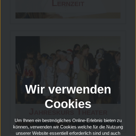
Italienisch werden derzeit
Lernzeit
Im Rahmen des
Schulbus
virtuell außerhalb der MoNa
Projekts Verantwortung
Vertragsabschluss mit der
angeboten.
kann der
Sprachschule und / oder
Donnerstagnachmittag
den Musiklehrkräften.
durch ein Ehrenamt
Der verpflichtende
entsprechend der
Nachmittagsunterricht ist
Regelung Projekt
bereits eingetragen.
Verantwortung
ersetzt
Wir verwenden
werden. Zwei weitere
Nachmittage können
Cookies
zusätzlich gebucht
Jahreskurs Theater
werden.
Um Ihnen ein bestmögliches Online-Erlebnis bieten zu
können, verwenden wir Cookies welche für die Nutzung
Die
Oberstufe 9
hat
unserer Website essentiell erforderlich sind und auch