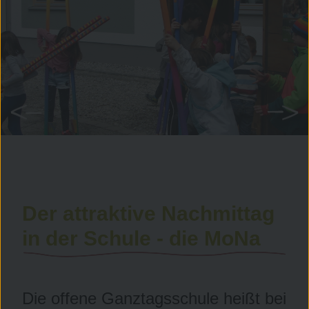
Der attraktive Nachmittag
in der Schule - die MoNa
Die offene Ganztagsschule heißt bei