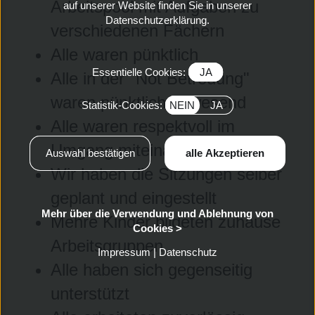
Arbeitspool mit Aufgaben zu
auf unserer Website finden Sie in unserer
Datenschutzerklärung.
verschiedenen Fächern
Alle waren pünktlich
Essentielle Cookies:
JA
Alle in der "Not Betreuung"
waren pünktlich anwesend
Statistik-Cookies:
NEIN
JA
Alle waren respektvoll im
Umgang miteinander
Wir haben die Sitzungen selber
geplant und eingestellt
Mehr über die Verwendung und Ablehnung von
Mehre Kinder bildeten zuhause
Cookies >
Arbeitsgruppen
Impressum
|
Datenschutz
Alle haben sich gegenseitig
unterstützt