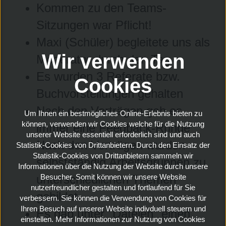
Kommen zu den Teams-
Sitzungen war Pflicht!
Maxi (Schüler) begleitete uns als
Wir verwenden
Moderator durch den Tag
Es wurden 3 Referate bzw.
Cookies
Buchvorstellungen gehalten
Nach den Vorträgen gab es
Um Ihnen ein bestmögliches Online-Erlebnis bieten zu
können, verwenden wir Cookies welche für die Nutzung
immer eine Feedback-Runde
unserer Website essentiell erforderlich sind und auch
Nach den Vorträgen wurden
Statistik-Cookies von Drittanbietern. Durch den Einsatz der
Statistik-Cookies von Drittanbietern sammeln wir
selbstständig Arbeitsgruppen zu
Informationen über die Nutzung der Website durch unsere
unterschiedlichen Themen
Besucher. Somit können wir unsere Website
nutzerfreundlicher gestalten und fortlaufend für Sie
gebildet
verbessern. Sie können die Verwendung von Cookies für
Ihren Besuch auf unserer Website indivduell steuern und
Es gab unter "Dateien" einen
einstellen. Mehr Informationen zur Nutzung von Cookies