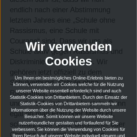
endlich nach einer Abstimmung
letzten Jahres eine „Schule ohne
Rassismus, eine Schule mit
Courage“ sind. Dass wir uns als
Wir verwenden
Schule aktiv gegen Rassismus und
Cookies
Diskriminierung einsetzen. Wir
gehören jetzt offiziell zu dem
Um Ihnen ein bestmögliches Online-Erlebnis bieten zu
Schulverbund „Schule ohne
können, verwenden wir Cookies welche für die Nutzung
unserer Website essentiell erforderlich sind und auch
Rassismus, Schule mit Courage“
Statistik-Cookies von Drittanbietern. Durch den Einsatz der
und darauf sind wir sehr stolz. Denn
Statistik-Cookies von Drittanbietern sammeln wir
Informationen über die Nutzung der Website durch unsere
egal ob man Frau oder Mann ist,
Besucher. Somit können wir unsere Website
schwarz oder weiß, Brasilianer oder
nutzerfreundlicher gestalten und fortlaufend für Sie
verbessern. Sie können die Verwendung von Cookies für
Chinese - es sind und bleiben
Ihren Besuch auf unserer Website indivduell steuern und