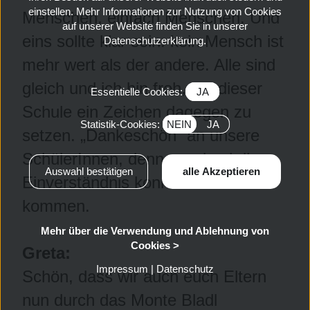
einstellen. Mehr Informationen zur Nutzung von Cookies
Menschen, einfach Menschen. Und
auf unserer Website finden Sie in unserer
eins sollte klar sein: kein Mensch ist
Datenschutzerklärung.
mehr wert als der andere. Alle sind
gleich und ich bin froh, mit dieser
Essentielle Cookies:
JA
Schule ein Zeichen dagegen zu
Statistik-Cookies:
NEIN
JA
setzen. „Dankeschön“ an unsere
SchülerInnen, denn nur durch ihr
Einverständnis konnte es so weit
kommen.
Mehr über die Verwendung und Ablehnung von
Cookies >
Greta:
Impressum
|
Datenschutz
Schön, dass wir auch euch Eltern
nun durch das Monte Bladl