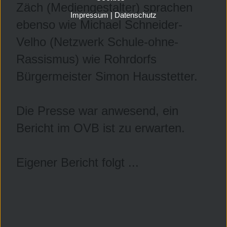
Zäch (Mediengestalter) sprachen
Impressum
|
Datenschutz
ebenso wie Michael Schneider-
Velho (Netzwerk Schule-ohne-
Rassismus) wie Rohrdorfs
Bürgermeister Simon Hausstetter.
Die Presse war anwesend, ein
Bericht im OVB ist zu erwarten.
Eigener Bericht folgt ...