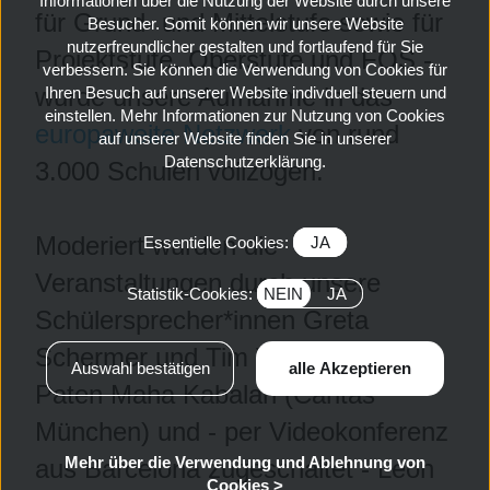
Informationen über die Nutzung der Website durch unsere
für Grund- und Mittelstufe sowie für
Besucher. Somit können wir unsere Website
nutzerfreundlicher gestalten und fortlaufend für Sie
Projektstufe, Oberstufe und FOS -
verbessern. Sie können die Verwendung von Cookies für
wurde unsere Aufnahme in das
Ihren Besuch auf unserer Website indivduell steuern und
einstellen. Mehr Informationen zur Nutzung von Cookies
europaweite Netzwerk
von rund
auf unserer Website finden Sie in unserer
Datenschutzerklärung.
3.000 Schulen vollzogen.
Moderiert wurden die
Essentielle Cookies:
JA
Veranstaltungen durch unsere
Statistik-Cookies:
NEIN
JA
Schülersprecher*innen Greta
Schermer und Tim Vetter. Unsere
Paten Maha Kabalan (Caritas
München) und - per Videokonferenz
Mehr über die Verwendung und Ablehnung von
aus Barcelona zugeschaltet - Leon
Cookies >