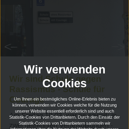
Wir verwenden
Wir sind Schule gegen
Cookies
Rassismus - Schule für
Courage
Um Ihnen ein bestmögliches Online-Erlebnis bieten zu
können, verwenden wir Cookies welche für die Nutzung
unserer Website essentiell erforderlich sind und auch
Am Freitag 10.03. war es soweit: in
Statistik-Cookies von Drittanbietern. Durch den Einsatz der
Statistik-Cookies von Drittanbietern sammeln wir
zwei getrennten Veranstaltungen -