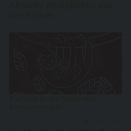
Aktuelle Neuigkeiten aus
der Schule
Faultiere in der Mittelstufe -
Kunstunterricht
20. Februar 2025