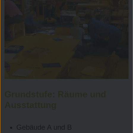
Montessori-Schule
Rohrdorf - von
Grundstufe: Räume und
Einschulung bis
Ausstattung
Fachabitur
Gebäude A und B