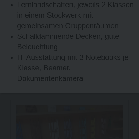
Lernlandschaften, jeweils 2 Klassen
in einem Stockwerk mit
gemeinsamen Gruppenräumen
Schalldämmende Decken, gute
Beleuchtung
IT-Ausstattung mit 3 Notebooks je
Klasse, Beamer,
Maria Montessori
Dokumentenkamera