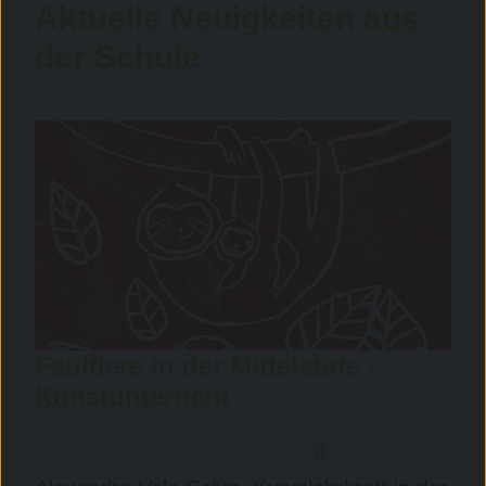
Aktuelle Neuigkeiten aus
der Schule
Faultiere in der Mittelstufe -
Kunstunterricht
20. Februar 2025