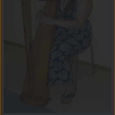
Montessori-Schule
Rohrdorf - von
Einschulung bis
Fachabitur