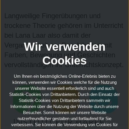
Langweilige Fingerübungen und
trockene Theorie gehören im Unterricht
bei Lana Laar also damit der
Wir verwenden
Vergangenheit an. Das Arbeiten mit
Farben, Bewegung und Geschichten
Cookies
vervollständigen ihr Unterrichtskonzept.
Um Ihnen ein bestmögliches Online-Erlebnis bieten zu
Umweltschule und
können, verwenden wir Cookies welche für die Nutzung
unserer Website essentiell erforderlich sind und auch
Naturlernort
Statistik-Cookies von Drittanbietern. Durch den Einsatz der
Statistik-Cookies von Drittanbietern sammeln wir
Informationen über die Nutzung der Website durch unsere
Besucher. Somit können wir unsere Website
nutzerfreundlicher gestalten und fortlaufend für Sie
verbessern. Sie können die Verwendung von Cookies für